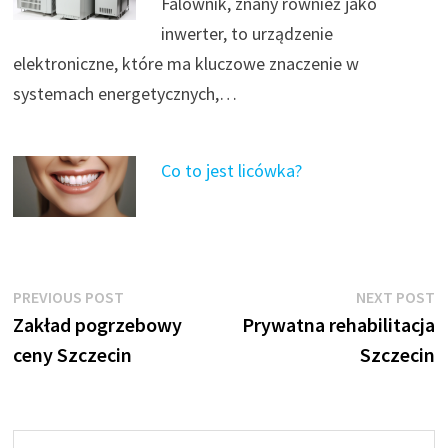
Falownik, znany również jako
inwerter, to urządzenie
elektroniczne, które ma kluczowe znaczenie w
systemach energetycznych,…
Co to jest licówka?
Nawigacja
Previous
N
PREVIOUS POST
NEXT POST
post:
p
Zakład pogrzebowy
Prywatna rehabilitacja
wpisu
ceny Szczecin
Szczecin