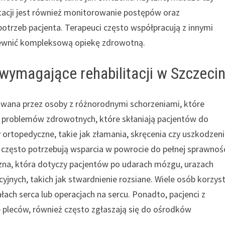
tacji jest również monitorowanie postępów oraz
rzeb pacjenta. Terapeuci często współpracują z innymi
zapewnić kompleksową opiekę zdrowotną.
wymagające rehabilitacji w Szczecin
kiwana przez osoby z różnorodnymi schorzeniami, które
h problemów zdrowotnych, które skłaniają pacjentów do
zy ortopedyczne, takie jak złamania, skręcenia czy uszkodzen
często potrzebują wsparcia w powrocie do pełnej sprawnośc
czna, która dotyczy pacjentów po udarach mózgu, urazach
ych, takich jak stwardnienie rozsiane. Wiele osób korzys
ałach serca lub operacjach na sercu. Ponadto, pacjenci z
e pleców, również często zgłaszają się do ośrodków