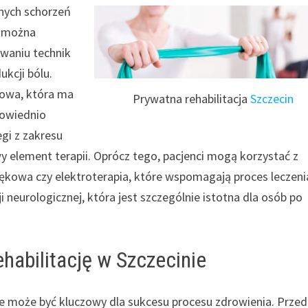
nych schorzeń
d można
owaniu technik
kcji bólu.
howa, która ma
Prywatna rehabilitacja
Szczecin
powiednio
gi z zakresu
y element terapii. Oprócz tego, pacjenci mogą korzystać z
iękowa czy elektroterapia, które wspomagają proces leczenia
i neurologicznej, która jest szczególnie istotna dla osób po
habilitację w Szczecinie
nie może być kluczowy dla sukcesu procesu zdrowienia. Prze