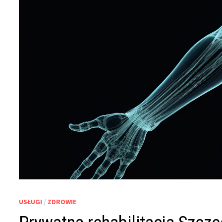
USŁUGI
/
ZDROWIE