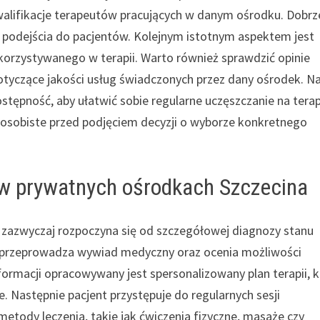
alifikacje terapeutów pracujących w danym ośrodku. Dobrz
raz podejścia do pacjentów. Kolejnym istotnym aspektem jest
ykorzystywanego w terapii. Warto również sprawdzić opinie
tyczące jakości usług świadczonych przez dany ośrodek. Na
ostępność, aby ułatwić sobie regularne uczęszczanie na terap
 osobiste przed podjęciem decyzji o wyborze konkretnego
i w prywatnych ośrodkach Szczecina
a zazwyczaj rozpoczyna się od szczegółowej diagnozy stanu
a przeprowadza wywiad medyczny oraz ocenia możliwości
formacji opracowywany jest spersonalizowany plan terapii, k
. Następnie pacjent przystępuje do regularnych sesji
tody leczenia, takie jak ćwiczenia fizyczne, masaże czy