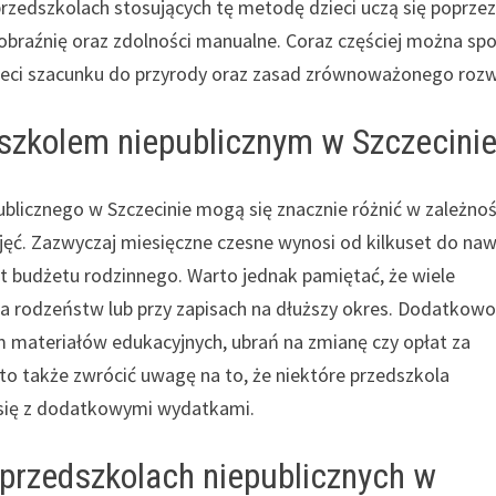
przedszkolach stosujących tę metodę dzieci uczą się poprze
obraźnię oraz zdolności manualne. Coraz częściej można sp
zieci szacunku do przyrody oraz zasad zrównoważonego rozw
dszkolem niepublicznym w Szczecini
blicznego w Szczecinie mogą się znacznie różnić w zależnoś
ajęć. Zazwyczaj miesięczne czesne wynosi od kilkuset do na
nt budżetu rodzinnego. Warto jednak pamiętać, że wiele
dla rodzeństw lub przy zapisach na dłuższy okres. Dodatkow
m materiałów edukacyjnych, ubrań na zmianę czy opłat za
rto także zwrócić uwagę na to, że niektóre przedszkola
ć się z dodatkowymi wydatkami.
przedszkolach niepublicznych w