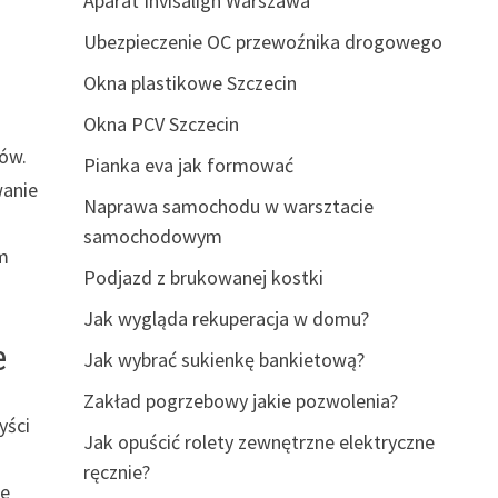
Aparat Invisalign Warszawa
Ubezpieczenie OC przewoźnika drogowego
ą
Okna plastikowe Szczecin
Okna PCV Szczecin
hów.
Pianka eva jak formować
wanie
Naprawa samochodu w warsztacie
samochodowym
em
Podjazd z brukowanej kostki
Jak wygląda rekuperacja w domu?
e
Jak wybrać sukienkę bankietową?
Zakład pogrzebowy jakie pozwolenia?
yści
Jak opuścić rolety zewnętrzne elektryczne
ręcznie?
le