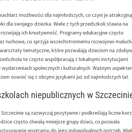
wachlarz możliwości dla najmłodszych, co czyni je atrakcyjn
i dla swojego dziecka. Wiele z tych przedszkoli stawia na
i rozwijają ich kreatywność. Programy edukacyjne często
raz ruchowe, co sprzyja wszechstronnemu rozwojowi maluc
 warsztaty tematyczne, które pozwalają dzieciom na zdoby
edszkola te często współpracują z lokalnymi instytucjami
 w wydarzeniach społecznych i kulturalnych. Ważnym aspekt
ciom oswoić się z obcymi językami już od najmłodszych lat.
szkolach niepublicznych w Szczecini
Szczecinie są zazwyczaj pozytywne i podkreślają liczne korz
odzice często chwalą mniejsze grupy dzieci, co pozwala
ostosowanie programu do jego indywidualnych potrzeb. Wie