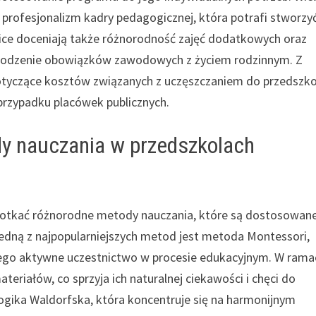
profesjonalizm kadry pedagogicznej, która potrafi stworzy
zice doceniają także różnorodność zajęć dodatkowych oraz
a godzenie obowiązków zawodowych z życiem rodzinnym. Z
 dotyczące kosztów związanych z uczęszczaniem do przedszko
 przypadku placówek publicznych.
dy nauczania w przedszkolach
spotkać różnorodne metody nauczania, które są dostosowan
 Jedną z najpopularniejszych metod jest metoda Montessori,
 jego aktywne uczestnictwo w procesie edukacyjnym. W rama
eriałów, co sprzyja ich naturalnej ciekawości i chęci do
ogika Waldorfska, która koncentruje się na harmonijnym