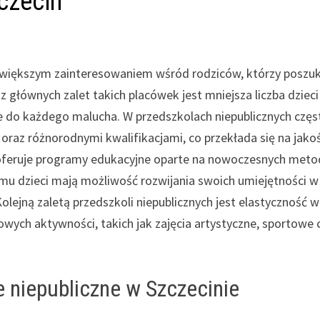
czecin
az większym zainteresowaniem wśród rodziców, którzy poszu
z głównych zalet takich placówek jest mniejsza liczba dziec
ie do każdego malucha. W przedszkolach niepublicznych częs
oraz różnorodnymi kwalifikacjami, co przekłada się na jako
k oferuje programy edukacyjne oparte na nowoczesnych met
temu dzieci mają możliwość rozwijania swoich umiejętności w
lejną zaletą przedszkoli niepublicznych jest elastyczność w
owych aktywności, takich jak zajęcia artystyczne, sportowe 
e niepubliczne w Szczecinie