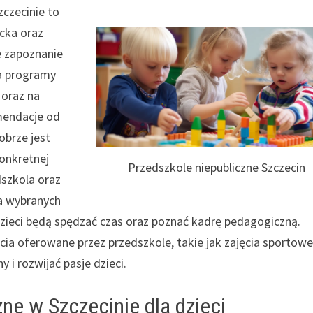
czecinie to
cka oraz
e zapoznanie
na programy
 oraz na
mendacje od
obrze jest
konkretnej
Przedszkole niepubliczne Szczecin
dszkola oraz
a wybranych
 dzieci będą spędzać czas oraz poznać kadrę pedagogiczną.
ia oferowane przez przedszkole, takie jak zajęcia sportowe
i rozwijać pasje dzieci.
zne w Szczecinie dla dzieci