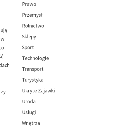
Prawo
Przemysł
Rolnictwo
kują
Sklepy
i w
Sport
to
ść
Technologie
odach
Transport
Turystyka
Ukryte Zajawki
czy
Uroda
Usługi
Wnętrza