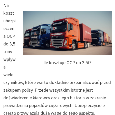
Na
koszt
ubezpi
eczeni
a OCP
do 3,5
tony
wpływ
Ile kosztuje OCP do 3 5t?
a
wiele
czynników, które warto dokładnie przeanalizować przed
zakupem polisy. Przede wszystkim istotne jest
doświadczenie kierowcy oraz jego historia w zakresie
prowadzenia pojazdów ciężarowych. Ubezpieczyciele
często przywiązują dużą wagę do tego aspektu,