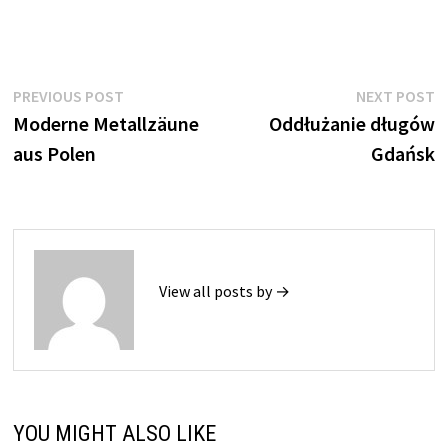
Nawigacja
Previous
N
PREVIOUS POST
NEXT POST
post:
p
Moderne Metallzäune
Oddłużanie długów
wpisu
aus Polen
Gdańsk
View all posts by →
YOU MIGHT ALSO LIKE