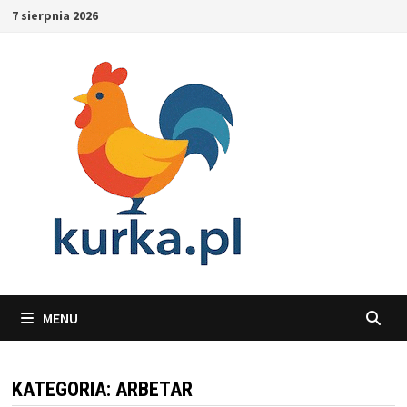
Skip
7 sierpnia 2026
to
content
MENU
KATEGORIA:
ARBETAR