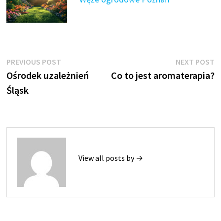
Nawigacja
Previous
N
PREVIOUS POST
NEXT POST
post:
p
Ośrodek uzależnień
Co to jest aromaterapia?
wpisu
Śląsk
View all posts by →