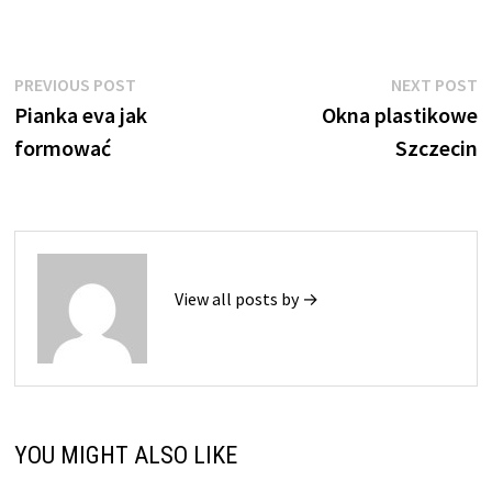
Nawigacja
Previous
N
PREVIOUS POST
NEXT POST
post:
p
Pianka eva jak
Okna plastikowe
wpisu
formować
Szczecin
View all posts by →
YOU MIGHT ALSO LIKE