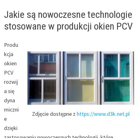
Jakie są nowoczesne technologie
stosowane w produkcji okien PCV
Produ
kcja
okien
PCV
rozwij
a się
dyna
miczni
Zdjęcie dostępne z
https://www.d3k.net.pl
e
dzięki
zastosowaniu nowoczesnych technologii, które