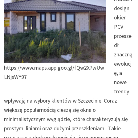
design
okien
PCV
przesze
dł
znaczną
ewolucj
https://www.maps.app.goo.gl/fQw2X7wUw
ę, a
LNjsWY97
nowe
trendy
wpływają na wybory klientów w Szczecinie. Coraz
większą popularnością cieszą się okna o
minimalistycznym wyglądzie, które charakteryzują się
prostymi liniami oraz dużymi przeszkleniami. Takie
rozwiązania doskonale wpisują się w nowoczesne