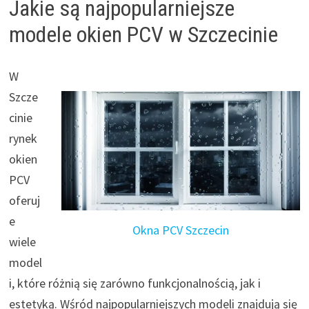
Jakie są najpopularniejsze
modele okien PCV w Szczecinie
W
Szcze
cinie
rynek
okien
PCV
oferuj
e
Okna PCV
Szczecin
wiele
model
i, które różnią się zarówno funkcjonalnością, jak i
estetyką. Wśród najpopularniejszych modeli znajdują się