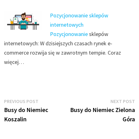
Pozycjonowanie sklepów
internetowych
Pozycjonowanie
sklepów
internetowych: W dzisiejszych czasach rynek e-
commerce rozwija się w zawrotnym tempie. Coraz
więcej…
Nawigacja
Previous
N
PREVIOUS POST
NEXT POST
post:
p
Busy do Niemiec
Busy do Niemiec Zielona
wpisu
Koszalin
Góra