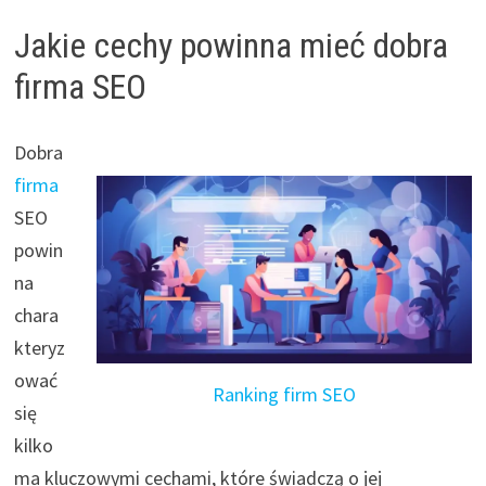
Jakie cechy powinna mieć dobra
firma SEO
Dobra
firma
SEO
powin
na
chara
kteryz
ować
Ranking firm SEO
się
kilko
ma kluczowymi cechami, które świadczą o jej