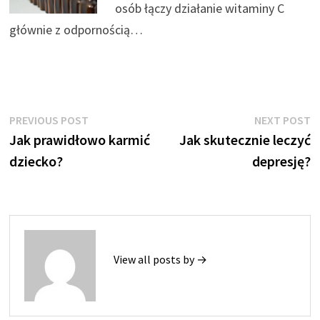
osób łączy działanie witaminy C
głównie z odpornością…
Nawigacja
Previous
N
PREVIOUS POST
NEXT POST
post:
p
Jak prawidłowo karmić
Jak skutecznie leczyć
wpisu
dziecko?
depresję?
View all posts by →