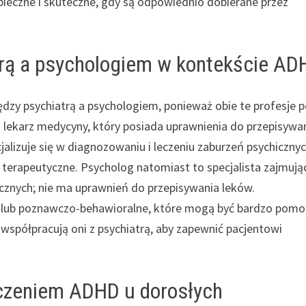
pieczne i skuteczne, gdy są odpowiednio dobierane przez
trą a psychologiem w kontekście A
dzy psychiatrą a psychologiem, ponieważ obie te profesje p
to lekarz medycyny, który posiada uprawnienia do przepisywa
alizuje się w diagnozowaniu i leczeniu zaburzeń psychicznyc
terapeutyczne. Psycholog natomiast to specjalista zajmują
cznych; nie ma uprawnień do przepisywania leków.
 lub poznawczo-behawioralne, które mogą być bardzo pom
współpracują oni z psychiatrą, aby zapewnić pacjentowi
eczeniem ADHD u dorosłych