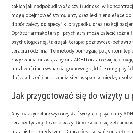
takich jak nadpobudliwość czy trudności w koncentracji
mogą obejmować stymulanty oraz leki nienależące do te
dobór zależy od specyfiki przypadku oraz reakcji pacjen
Oprócz farmakoterapii psychiatra może zalecić różne f
psychologicznej, takie jak terapia poznawczo-behawior
terapia rodzinna. Te metody pomagają pacjentom lepie
z wyzwaniami związanymi z ADHD oraz rozwijać umieję
możliwościach wsparcia grupowego, które mogą być do
doświadczeń i budowania sieci wsparcia między osoba
Jak przygotować się do wizyty u
Aby maksymalnie wykorzystać wizytę u psychiatry ADH
terapeutyczną. Przede wszystkim zaleca się zebranie 
oraz historii medycznej. Dobrze jest spisać konkretne 