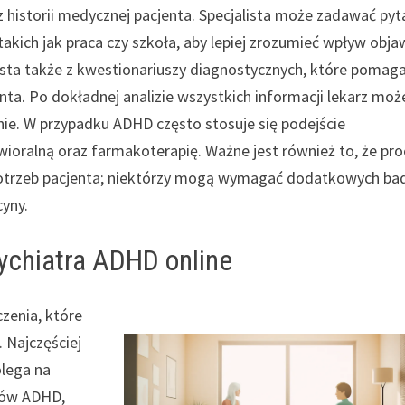
historii medycznej pacjenta. Specjalista może zadawać pyt
akich jak praca czy szkoła, aby lepiej zrozumieć wpływ obj
sta także z kwestionariuszy diagnostycznych, które pomaga
nta. Po dokładnej analizie wszystkich informacji lekarz moż
ie. W przypadku ADHD często stosuje się podejście
oralną oraz farmakoterapię. Ważne jest również to, że pro
otrzeb pacjenta; niektórzy mogą wymagać dodatkowych ba
cyny.
sychiatra ADHD online
zenia, które
 Najczęściej
olega na
awów ADHD,