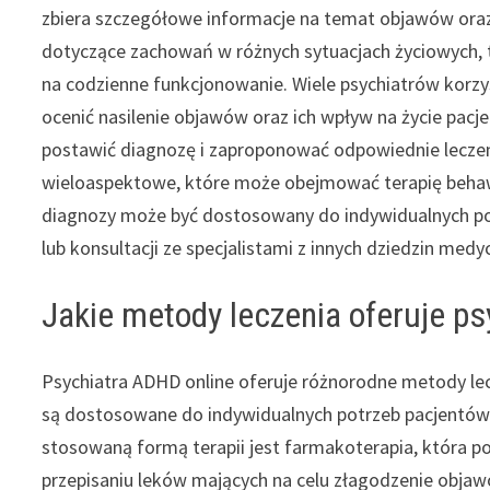
zbiera szczegółowe informacje na temat objawów oraz 
dotyczące zachowań w różnych sytuacjach życiowych, t
na codzienne funkcjonowanie. Wiele psychiatrów korzy
ocenić nasilenie objawów oraz ich wpływ na życie pacje
postawić diagnozę i zaproponować odpowiednie leczen
wieloaspektowe, które może obejmować terapię behawi
diagnozy może być dostosowany do indywidualnych p
lub konsultacji ze specjalistami z innych dziedzin medy
Jakie metody leczenia oferuje p
Psychiatra ADHD online oferuje różnorodne metody lec
są dostosowane do indywidualnych potrzeb pacjentów.
stosowaną formą terapii jest farmakoterapia, która p
przepisaniu leków mających na celu złagodzenie obj