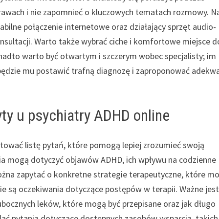
sprawach i nie zapomnieć o kluczowych tematach rozmowy. N
bilne połączenie internetowe oraz działający sprzęt audio-
sultacji. Warto także wybrać ciche i komfortowe miejsce d
onadto warto być otwartym i szczerym wobec specjalisty; im
ej będzie mu postawić trafną diagnozę i zaproponować adekw
yty u psychiatry ADHD online
tować listę pytań, które pomogą lepiej zrozumieć swoją
ania mogą dotyczyć objawów ADHD, ich wpływu na codzienne
ożna zapytać o konkretne strategie terapeutyczne, które m
ie są oczekiwania dotyczące postępów w terapii. Ważne jes
 ubocznych leków, które mogą być przepisane oraz jak długo
dać pytania dotyczące dostępnych zasobów wsparcia, takich