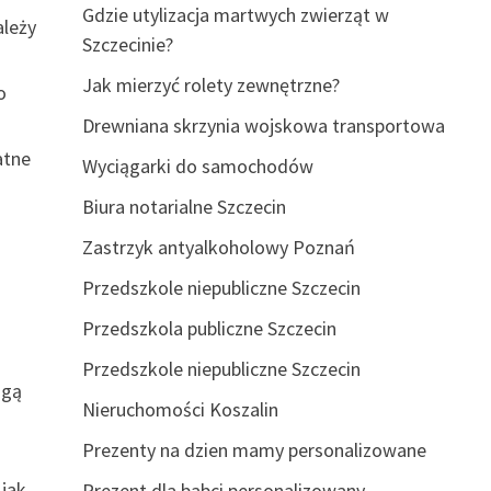
Gdzie utylizacja martwych zwierząt w
ależy
Szczecinie?
Jak mierzyć rolety zewnętrzne?
o
Drewniana skrzynia wojskowa transportowa
atne
Wyciągarki do samochodów
Biura notarialne Szczecin
Zastrzyk antyalkoholowy Poznań
Przedszkole niepubliczne Szczecin
Przedszkola publiczne Szczecin
Przedszkole niepubliczne Szczecin
ogą
Nieruchomości Koszalin
t
Prezenty na dzien mamy personalizowane
 jak
Prezent dla babci personalizowany