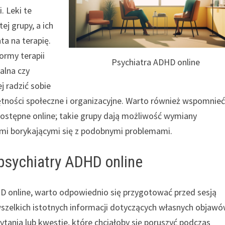
. Leki te
j grupy, a ich
ta na terapię.
ormy terapii
Psychiatra ADHD online
alna czy
j radzić sobie
tności społeczne i organizacyjne. Warto również wspomnieć
stępne online; takie grupy dają możliwość wymiany
mi borykającymi się z podobnymi problemami.
 psychiatry ADHD online
D online, warto odpowiednio się przygotować przed sesją
wszelkich istotnych informacji dotyczących własnych objaw
pytania lub kwestie, które chciałoby się poruszyć podczas