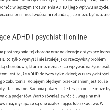
 pomóc w lepszym zrozumieniu ADHD i jego wpływu na życie.
eczenia oraz możliwościami refundacji, co może być istotne
ące ADHD i psychiatrii online
postrzeganie tej choroby oraz na decyzje dotyczące leczen
D to tylko wymysł i nie istnieje jako rzeczywisty problem
stką chorobową, która może znacząco wpływać na życie osó
m jest to, że ADHD dotyczy tylko dzieci; w rzeczywistości
go zaburzenia. Kolejnym błędnym przekonaniem jest to, że
zyty stacjonarne. Badania pokazują, że terapia online może b
a dla pacjentów. Warto również zwrócić uwagę na mit
sowania, myśląc, że są one uzależniające lub szkodliwe. W