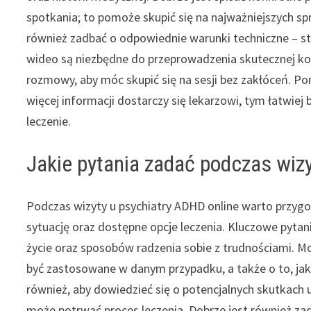
spotkania; to pomoże skupić się na najważniejszych 
również zadbać o odpowiednie warunki techniczne – sta
wideo są niezbędne do przeprowadzenia skutecznej kon
rozmowy, aby móc skupić się na sesji bez zakłóceń. P
więcej informacji dostarczy się lekarzowi, tym łatwi
leczenie.
Jakie pytania zadać podczas wiz
Podczas wizyty u psychiatry ADHD online warto przygo
sytuację oraz dostępne opcje leczenia. Kluczowe pyt
życie oraz sposobów radzenia sobie z trudnościami. M
być zastosowane w danym przypadku, a także o to, jak
również, aby dowiedzieć się o potencjalnych skutkach
może potrwać proces leczenia. Dobrze jest również za