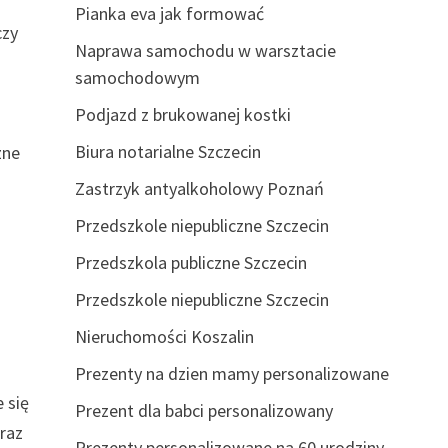
Pianka eva jak formować
czy
Naprawa samochodu w warsztacie
samochodowym
Podjazd z brukowanej kostki
e
Biura notarialne Szczecin
zne
Zastrzyk antyalkoholowy Poznań
Przedszkole niepubliczne Szczecin
Przedszkola publiczne Szczecin
Przedszkole niepubliczne Szczecin
Nieruchomości Koszalin
Prezenty na dzien mamy personalizowane
 się
Prezent dla babci personalizowany
oraz
Prezenty personalizowane na 60 urodziny