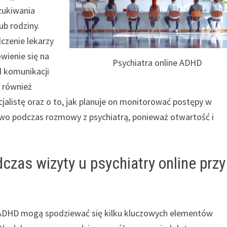
zukiwania
ub rodziny.
czenie lekarzy
wienie się na
Psychiatra online ADHD
l komunikacji
t również
alistę oraz o to, jak planuje on monitorować postępy w
towo podczas rozmowy z psychiatrą, ponieważ otwartość i
zas wizyty u psychiatry online przy
na ADHD mogą spodziewać się kilku kluczowych elementów