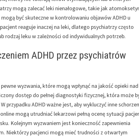
atrzy mogą zalecać leki nienałogowe, takie jak atomoksety
nty i mogą być skuteczne w kontrolowaniu objawów ADHD u
acjent reaguje inaczej na leki, dlatego psychiatrzy często
b rodzaj leku w zależności od indywidualnych potrzeb.
eczeniem ADHD przez psychiatrów
ą pewne wyzwania, które mogą wpłynąć na jakość opieki nad
zony dostęp do pełnej diagnostyki fizycznej, która może b
 W przypadku ADHD ważne jest, aby wykluczyć inne schorzen
line mogą utrudniać lekarzowi pełną ocenę sytuacji pacje
sku. Kolejnym wyzwaniem jest konieczność zapewnienia
m. Niektórzy pacjenci mogą mieć trudności z otwartym