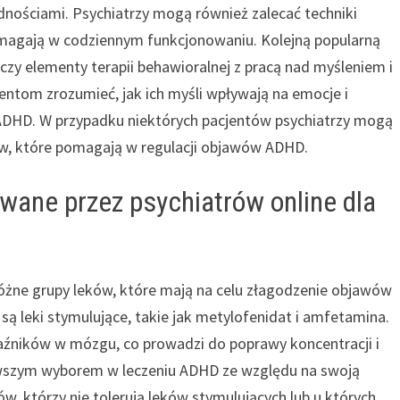
nościami. Psychiatrzy mogą również zalecać techniki
pomagają w codziennym funkcjonowaniu. Kolejną popularną
zy elementy terapii behawioralnej z pracą nad myśleniem i
entom zrozumieć, jak ich myśli wpływają na emocje i
 ADHD. W przypadku niektórych pacjentów psychiatrzy mogą
ów, które pomagają w regulacji objawów ADHD.
ywane przez psychiatrów online dla
różne grupy leków, które mają na celu złagodzenie objawów
ą leki stymulujące, takie jak metylofenidat i amfetamina.
aźników w mózgu, co prowadzi do poprawy koncentracji i
erwszym wyborem w leczeniu ADHD ze względu na swoją
w, którzy nie tolerują leków stymulujących lub u których