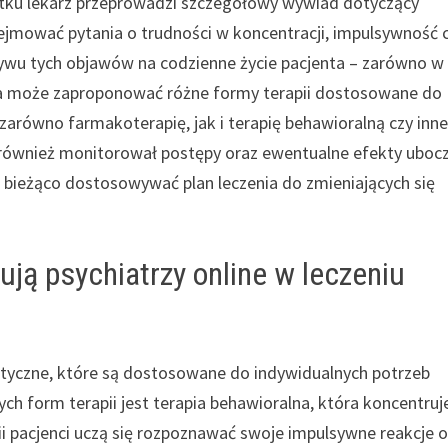
ątku lekarz przeprowadzi szczegółowy wywiad dotyczący
ejmować pytania o trudności w koncentracji, impulsywność 
ywu tych objawów na codzienne życie pacjenta – zarówno w
atra może zaproponować różne formy terapii dostosowane do
arówno farmakoterapię, jak i terapię behawioralną czy inn
e również monitorował postępy oraz ewentualne efekty uboc
 bieżąco dostosowywać plan leczenia do zmieniających się
ją psychiatrzy online w leczeniu
utyczne, które są dostosowane do indywidualnych potrzeb
h form terapii jest terapia behawioralna, która koncentruje
i pacjenci uczą się rozpoznawać swoje impulsywne reakcje 