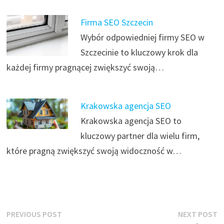
Firma SEO Szczecin
Wybór odpowiedniej firmy SEO w
Szczecinie to kluczowy krok dla
każdej firmy pragnącej zwiększyć swoją…
Krakowska agencja SEO
Krakowska agencja SEO to
kluczowy partner dla wielu firm,
które pragną zwiększyć swoją widoczność w…
Nawigacja
Previous
N
PREVIOUS POST
NEXT POST