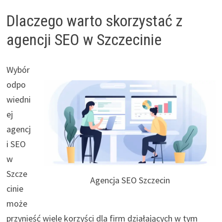
Dlaczego warto skorzystać z
agencji SEO w Szczecinie
Wybór
odpo
wiedni
ej
agencj
i SEO
w
Szcze
Agencja SEO Szczecin
cinie
może
przynieść wiele korzyści dla firm działających w tym