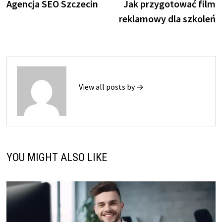
post:
p
Agencja SEO Szczecin
Jak przygotować film
wpisu
reklamowy dla szkoleń
View all posts by →
YOU MIGHT ALSO LIKE