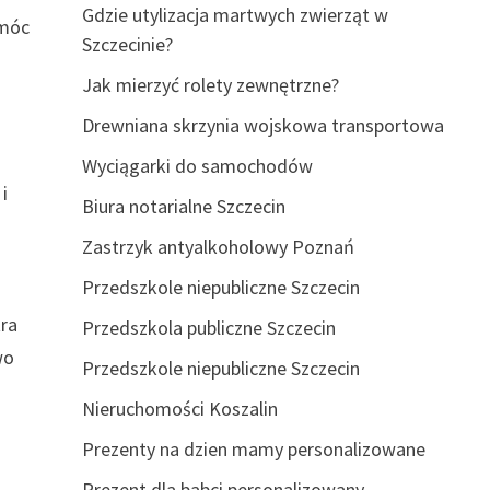
Gdzie utylizacja martwych zwierząt w
omóc
Szczecinie?
Jak mierzyć rolety zewnętrzne?
Drewniana skrzynia wojskowa transportowa
Wyciągarki do samochodów
i
Biura notarialne Szczecin
Zastrzyk antyalkoholowy Poznań
Przedszkole niepubliczne Szczecin
tra
Przedszkola publiczne Szczecin
wo
Przedszkole niepubliczne Szczecin
Nieruchomości Koszalin
Prezenty na dzien mamy personalizowane
Prezent dla babci personalizowany