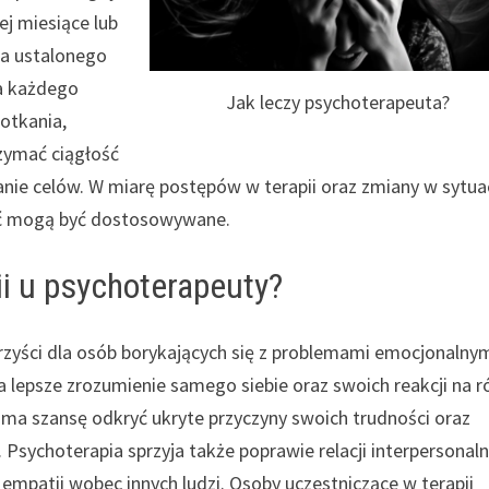
ej miesiące lub
ma ustalonego
a każdego
Jak leczy psychoterapeuta?
potkania,
rzymać ciągłość
nie celów. W miarę postępów w terapii oraz zmiany w sytuac
ość mogą być dostosowywane.
ii u psychoterapeuty?
orzyści dla osób borykających się z problemami emocjonalny
 lepsze zrozumienie samego siebie oraz swoich reakcji na r
 ma szansę odkryć ukryte przyczyny swoich trudności oraz
. Psychoterapia sprzyja także poprawie relacji interpersonal
empatii wobec innych ludzi. Osoby uczestniczące w terapii