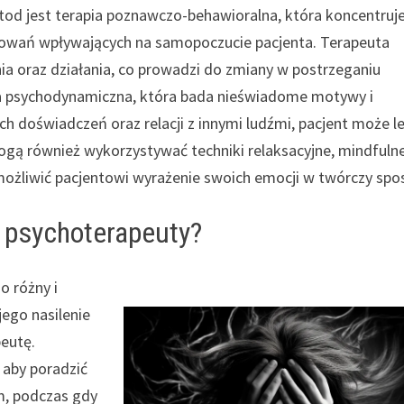
od jest terapia poznawczo-behawioralna, która koncentruje
howań wpływających na samopoczucie pacjenta. Terapeuta
 oraz działania, co prowadzi do zmiany w postrzeganiu
apia psychodynamiczna, która bada nieświadome motywy i
ch doświadczeń oraz relacji z innymi ludźmi, pacjent może le
gą również wykorzystywać techniki relaksacyjne, mindfuln
umożliwić pacjentowi wyrażenie swoich emocji w twórczy spo
u psychoterapeuty?
o różny i
jego nasilenie
peutę.
 aby poradzić
m, podczas gdy