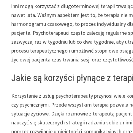
inni mogą korzystać z długoterminowej terapii trwając
nawet lata. Ważnym aspektem jest to, że terapia nie 
harmonogramu czasowego; to proces indywidualny dl
pacjenta. Psychoterapeuci często zalecają regularne s
zazwyczaj raz w tygodniu lub co dwa tygodnie, aby ut
procesu terapeutycznego i umożliwić stopniowe osiąga
życiowej pacjenta czas trwania sesji oraz częstotliw
Jakie są korzyści płynące z terap
Korzystanie z usług psychoterapeuty przynosi wiele k
czy psychicznymi. Przede wszystkim terapia pozwala na
sytuacje życiowe. Dzięki rozmowie z terapeutą pacjent
nauczyć się skutecznych strategii radzenia sobie z nimi
poprzez rozwijanie umiejętności komunikacyjnych oraz 