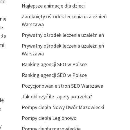
 co
Najlepsze animacje dla dzieci
Zamknięty ośrodek leczenia uzależnień
nie
Warszawa
że
Prywatny ośrodek leczenia uzależnień
 że
mi.
Prywatny ośrodek leczenia uzależnień
Warszawa
Ranking agencji SEO w Polsce
Ranking agencji SEO w Polsce
Pozycjonowanie stron SEO Warszawa
Jak obliczyć ile tapety potrzeba?
ię
Pompy ciepła Nowy Dwór Mazowiecki
a
Pompy ciepła Legionowo
y
Pompy ciepła mazowieckie