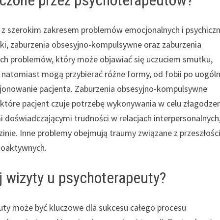
ę z szerokim zakresem problemów emocjonalnych i psychiczn
lęki, zaburzenia obsesyjno-kompulsywne oraz zaburzenia
zych problemów, który może objawiać się uczuciem smutku,
ki natomiast mogą przybierać różne formy, od fobii po uogól
cjonowanie pacjenta. Zaburzenia obsesyjno-kompulsywne
, które pacjent czuje potrzebę wykonywania w celu złagodze
i doświadczającymi trudności w relacjach interpersonalnych
zinie. Inne problemy obejmują traumy związane z przeszłości
choaktywnych.
j wizyty u psychoterapeuty?
euty może być kluczowe dla sukcesu całego procesu