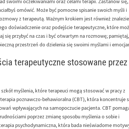
ad swoimi oczekiwaniami oraz celami terapii. Zastanów się,
chciałbyś omówić. Może być pomocne spisanie swoich myśli i
 rozmowy z terapeutą. Ważnym krokiem jest również znalezie
jego doświadczenie oraz podejście terapeutyczne, które mo
j się przybyć na czas i być otwartym na rozmowę; pamiętaj,
pieczną przestrzeń do dzielenia się swoimi myślami i emocja
jścia terapeutyczne stosowane przez
 i szkół myślenia, które terapeuci mogą stosować w pracy z
 terapia poznawczo-behawioralna (CBT), która koncentruje s
chowań wpływających na samopoczucie pacjenta. CBT pomag
trudnościami poprzez zmianę sposobu myślenia o sobie i
t terapia psychodynamiczna, która bada nieświadome motyw