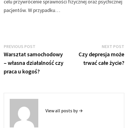
celu przywrócenie sprawności fizycznej oraz psychicznej
pacjentów. W przypadku…
Nawigacja
Previous
N
PREVIOUS POST
NEXT POST
post:
p
Warsztat samochodowy
Czy depresja może
wpisu
– własna działalność czy
trwać całe życie?
praca u kogoś?
View all posts by →