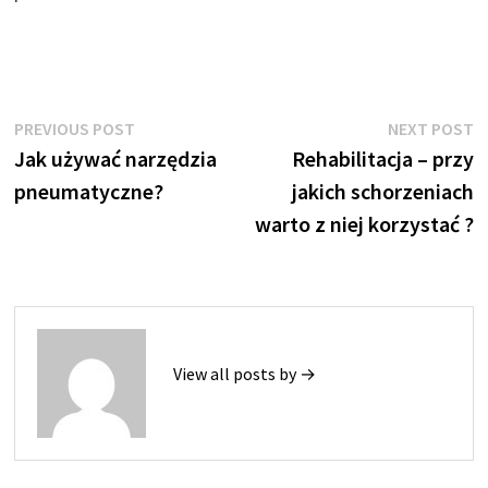
Nawigacja
Previous
N
PREVIOUS POST
NEXT POST
post:
p
Jak używać narzędzia
Rehabilitacja – przy
wpisu
pneumatyczne?
jakich schorzeniach
warto z niej korzystać ?
View all posts by →