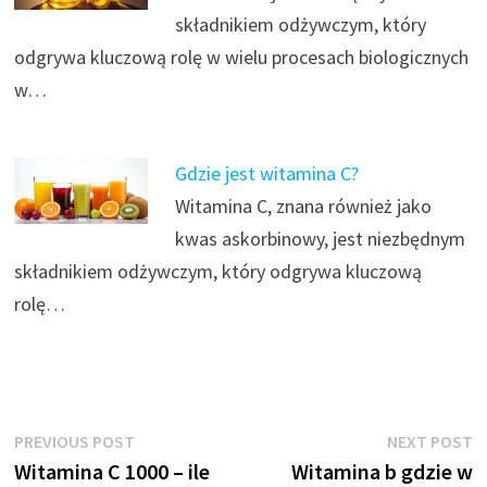
składnikiem odżywczym, który
odgrywa kluczową rolę w wielu procesach biologicznych
w…
Gdzie jest witamina C?
Witamina C, znana również jako
kwas askorbinowy, jest niezbędnym
składnikiem odżywczym, który odgrywa kluczową
rolę…
Nawigacja
Previous
N
PREVIOUS POST
NEXT POST
post:
p
Witamina C 1000 – ile
Witamina b gdzie w
wpisu