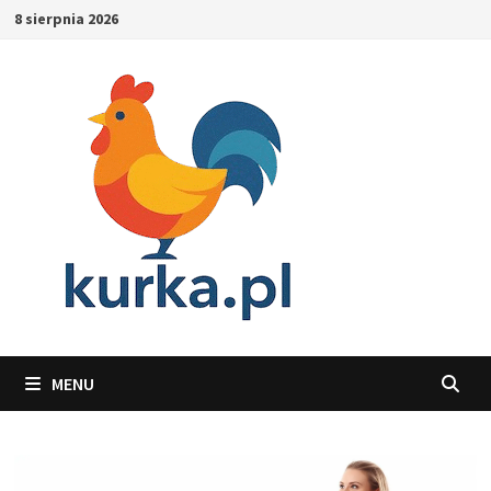
Skip
8 sierpnia 2026
to
content
MENU