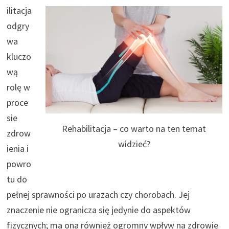
ilitacja
odgry
wa
kluczo
wą
rolę w
proce
sie
Rehabilitacja – co warto na ten temat
zdrow
widzieć?
ienia i
powro
tu do
pełnej sprawności po urazach czy chorobach. Jej
znaczenie nie ogranicza się jedynie do aspektów
fizycznych; ma ona również ogromny wpływ na zdrowie