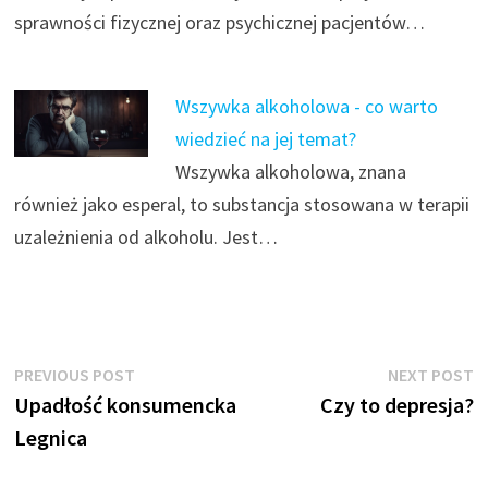
sprawności fizycznej oraz psychicznej pacjentów…
Wszywka alkoholowa - co warto
wiedzieć na jej temat?
Wszywka alkoholowa, znana
również jako esperal, to substancja stosowana w terapii
uzależnienia od alkoholu. Jest…
Nawigacja
Previous
N
PREVIOUS POST
NEXT POST
post:
p
Upadłość konsumencka
Czy to depresja?
wpisu
Legnica