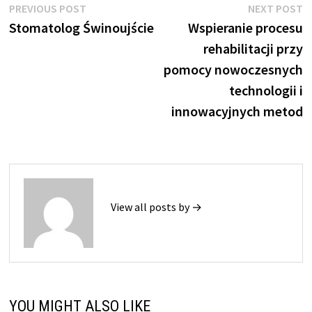
Nawigacja
Previous
N
PREVIOUS POST
NEXT POST
post:
p
Stomatolog Świnoujście
Wspieranie procesu
wpisu
rehabilitacji przy
pomocy nowoczesnych
technologii i
innowacyjnych metod
View all posts by →
YOU MIGHT ALSO LIKE