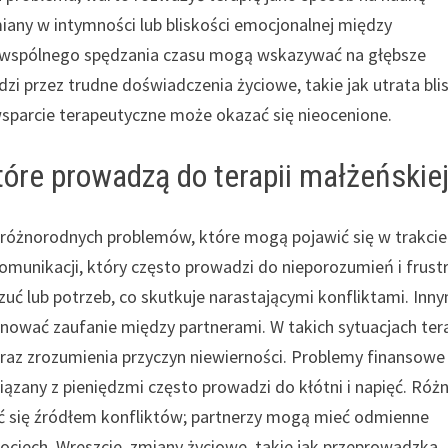
any w intymności lub bliskości emocjonalnej między
ie wspólnego spędzania czasu mogą wskazywać na głębsze
dzi przez trudne doświadczenia życiowe, takie jak utrata blis
parcie terapeutyczne może okazać się nieocenione.
tóre prowadzą do terapii małżeńskie
 różnorodnych problemów, które mogą pojawić się w trakcie
unikacji, który często prowadzi do nieporozumień i frustra
uć lub potrzeb, co skutkuje narastającymi konfliktami. Inn
ować zaufanie między partnerami. W takich sytuacjach ter
raz zrozumienia przyczyn niewierności. Problemy finansowe
zany z pieniędzmi często prowadzi do kłótni i napięć. Różn
ać się źródłem konfliktów; partnerzy mogą mieć odmienne
ociech. Wreszcie, zmiany życiowe, takie jak przeprowadzka,