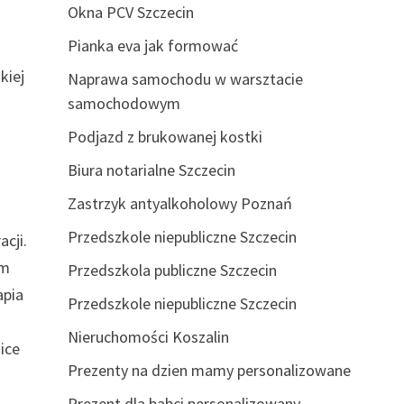
Okna PCV Szczecin
Pianka eva jak formować
kiej
Naprawa samochodu w warsztacie
samochodowym
Podjazd z brukowanej kostki
j
Biura notarialne Szczecin
Zastrzyk antyalkoholowy Poznań
Przedszkole niepubliczne Szczecin
cji.
ym
Przedszkola publiczne Szczecin
apia
Przedszkole niepubliczne Szczecin
Nieruchomości Koszalin
ice
Prezenty na dzien mamy personalizowane
Prezent dla babci personalizowany