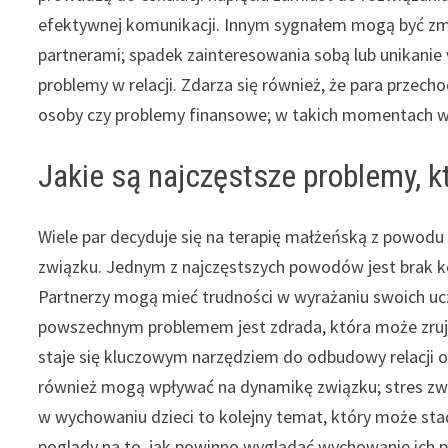
efektywnej komunikacji. Innym sygnałem mogą być zmi
partnerami; spadek zainteresowania sobą lub unikan
problemy w relacji. Zdarza się również, że para przecho
osoby czy problemy finansowe; w takich momentach ws
Jakie są najczęstsze problemy, k
Wiele par decyduje się na terapię małżeńską z powodu
związku. Jednym z najczęstszych powodów jest brak kom
Partnerzy mogą mieć trudności w wyrażaniu swoich ucz
powszechnym problemem jest zdrada, która może zrujn
staje się kluczowym narzędziem do odbudowy relacji o
również mogą wpływać na dynamikę związku; stres zwią
w wychowaniu dzieci to kolejny temat, który może st
poglądy na to, jak powinno wyglądać wychowanie ich p