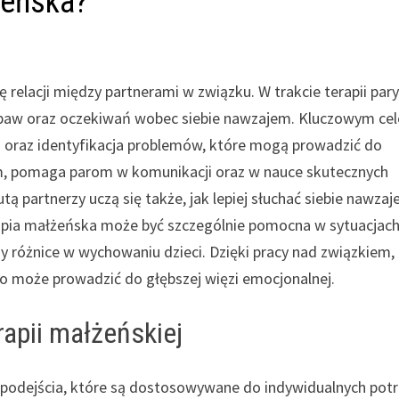
żeńska?
 relacji między partnerami w związku. W trakcie terapii par
obaw oraz oczekiwań wobec siebie nawzajem. Kluczowym ce
ku oraz identyfikacja problemów, które mogą prowadzić do
m, pomaga parom w komunikacji oraz w nauce skutecznych
ą partnerzy uczą się także, jak lepiej słuchać siebie nawzaj
apia małżeńska może być szczególnie pomocna w sytuacjac
y różnice w wychowaniu dzieci. Dzięki pracy nad związkiem,
co może prowadzić do głębszej więzi emocjonalnej.
apii małżeńskiej
i podejścia, które są dostosowywane do indywidualnych pot