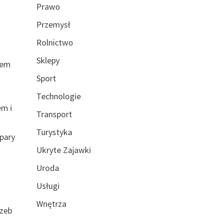
Prawo
Przemysł
Rolnictwo
y
Sklepy
lem
Sport
Technologie
em i
Transport
h
Turystyka
 pary
Ukryte Zajawki
Uroda
Usługi
Wnętrza
rzeb