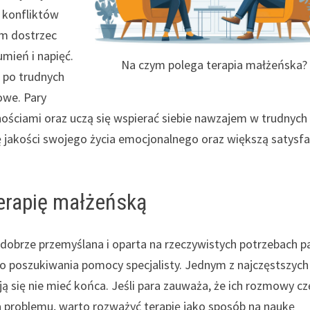
n konfliktów
om dostrzec
mień i napięć.
Na czym polega terapia małżeńska?
 po trudnych
owe. Pary
ościami oraz uczą się wspierać siebie nawzajem w trudnych
jakości swojego życia emocjonalnego oraz większą satysfa
terapię małżeńską
 dobrze przemyślana i oparta na rzeczywistych potrzebach pa
 do poszukiwania pomocy specjalisty. Jednym z najczęstszych
ją się nie mieć końca. Jeśli para zauważa, że ich rozmowy c
a problemu, warto rozważyć terapię jako sposób na naukę