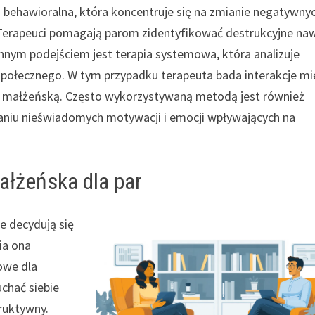
ia behawioralna, która koncentruje się na zmianie negatywny
Terapeuci pomagają parom zidentyfikować destrukcyjne na
Innym podejściem jest terapia systemowa, która analizuje
społecznego. W tym przypadku terapeuta bada interakcje m
cję małżeńską. Często wykorzystywaną metodą jest również
waniu nieświadomych motywacji i emocji wpływających na
małżeńska dla par
re decydują się
ia ona
owe dla
uchać siebie
ruktywny.