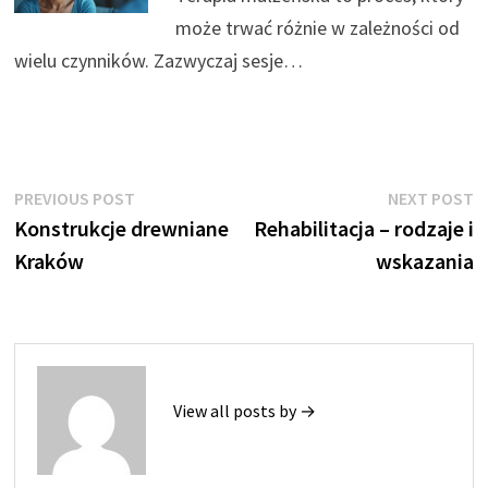
może trwać różnie w zależności od
wielu czynników. Zazwyczaj sesje…
Nawigacja
Previous
N
PREVIOUS POST
NEXT POST
post:
p
Konstrukcje drewniane
Rehabilitacja – rodzaje i
wpisu
Kraków
wskazania
View all posts by →