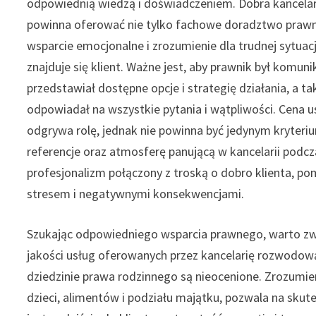
odpowiednią wiedzą i doświadczeniem. Dobra kancel
powinna oferować nie tylko fachowe doradztwo prawn
wsparcie emocjonalne i zrozumienie dla trudnej sytuacji
znajduje się klient. Ważne jest, aby prawnik był komun
przedstawiał dostępne opcje i strategię działania, a ta
odpowiadał na wszystkie pytania i wątpliwości. Cena u
odgrywa rolę, jednak nie powinna być jedynym kryteri
referencje oraz atmosferę panującą w kancelarii podcz
profesjonalizm połączony z troską o dobro klienta, po
stresem i negatywnymi konsekwencjami.
Szukając odpowiedniego wsparcia prawnego, warto zwr
jakości usług oferowanych przez kancelarię rozwodową
dziedzinie prawa rodzinnego są nieocenione. Zrozumi
dzieci, alimentów i podziału majątku, pozwala na sk