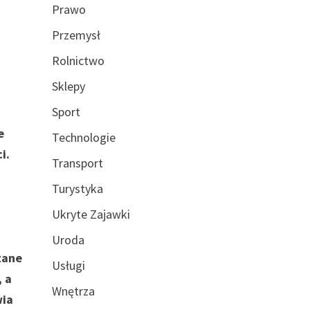
Prawo
Przemysł
Rolnictwo
Sklepy
Sport
e
Technologie
i.
Transport
Turystyka
Ukryte Zajawki
Uroda
zane
Usługi
, a
Wnętrza
wia