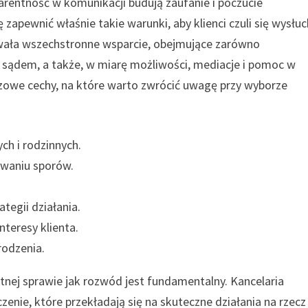
parentność w komunikacji budują zaufanie i poczucie
apewnić właśnie takie warunki, aby klienci czuli się wysłuc
rowała wszechstronne wsparcie, obejmujące zarówno
d sądem, a także, w miarę możliwości, mediacje i pomoc w
czowe cechy, na które warto zwrócić uwagę przy wyborze
h i rodzinnych.
ywaniu sporów.
tegii działania.
nteresy klienta.
rodzenia.
nej sprawie jak rozwód jest fundamentalny. Kancelaria
nie, które przekładają się na skuteczne działania na rzecz