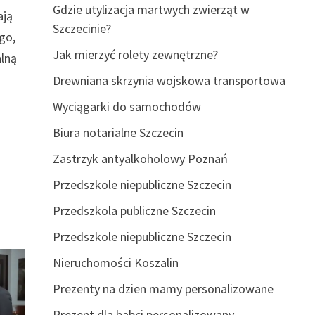
Gdzie utylizacja martwych zwierząt w
ają
Szczecinie?
go,
Jak mierzyć rolety zewnętrzne?
alną
Drewniana skrzynia wojskowa transportowa
Wyciągarki do samochodów
Biura notarialne Szczecin
Zastrzyk antyalkoholowy Poznań
a
Przedszkole niepubliczne Szczecin
Przedszkola publiczne Szczecin
Przedszkole niepubliczne Szczecin
Nieruchomości Koszalin
Prezenty na dzien mamy personalizowane
Prezent dla babci personalizowany