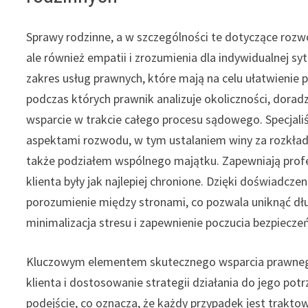
Sprawy rodzinne, a w szczególności te dotyczące roz
ale również empatii i zrozumienia dla indywidualnej sy
zakres usług prawnych, które mają na celu ułatwienie p
podczas których prawnik analizuje okoliczności, doradz
wsparcie w trakcie całego procesu sądowego. Specjaliś
aspektami rozwodu, w tym ustalaniem winy za rozkład 
także podziałem wspólnego majątku. Zapewniają profes
klienta były jak najlepiej chronione. Dzięki doświadcze
porozumienie między stronami, co pozwala uniknąć dł
minimalizacja stresu i zapewnienie poczucia bezpiecz
Kluczowym elementem skutecznego wsparcia prawnego
klienta i dostosowanie strategii działania do jego po
podejście, co oznacza, że każdy przypadek jest trakt