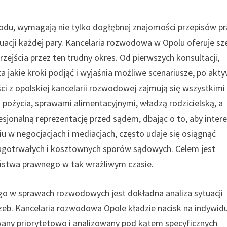
wodu, wymagają nie tylko dogłębnej znajomości przepisów p
tuacji każdej pary. Kancelaria rozwodowa w Opolu oferuje sz
rzejścia przez ten trudny okres. Od pierwszych konsultacji,
a jakie kroki podjąć i wyjaśnia możliwe scenariusze, po akt
ci z opolskiej kancelarii rozwodowej zajmują się wszystkimi
pożycia, sprawami alimentacyjnymi, władzą rodzicielską, a
jonalną reprezentację przed sądem, dbając o to, aby inter
niu w negocjacjach i mediacjach, często udaje się osiągnąć
ugotrwałych i kosztownych sporów sądowych. Celem jest
eństwa prawnego w tak wrażliwym czasie.
 w sprawach rozwodowych jest dokładna analiza sytuacji
trzeb. Kancelaria rozwodowa Opole kładzie nacisk na indywid
owany priorytetowo i analizowany pod kątem specyficznych