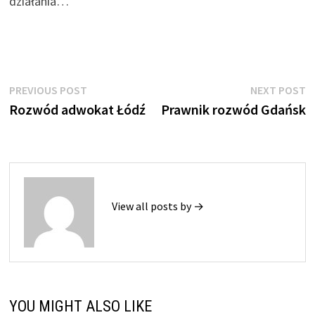
działania…
Nawigacja
Previous
N
PREVIOUS POST
NEXT POST
post:
p
Rozwód adwokat Łódź
Prawnik rozwód Gdańsk
wpisu
View all posts by →
YOU MIGHT ALSO LIKE