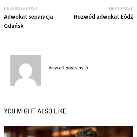
Nawigacja
Previous
N
PREVIOUS POST
NEXT POST
post:
p
Adwokat separacja
Rozwód adwokat Łódź
wpisu
Gdańsk
View all posts by →
YOU MIGHT ALSO LIKE