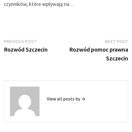
czynników, które wpływają na…
Nawigacja
Previous
N
PREVIOUS POST
NEXT POST
post:
p
Rozwód Szczecin
Rozwód pomoc prawna
wpisu
Szczecin
View all posts by →