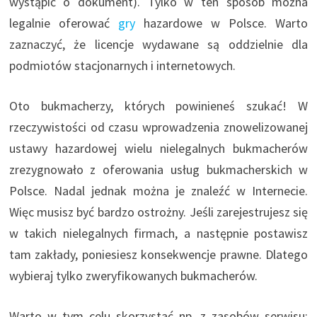
wystąpić o dokument). Tylko w ten sposób można
legalnie oferować
gry
hazardowe w Polsce. Warto
zaznaczyć, że licencje wydawane są oddzielnie dla
podmiotów stacjonarnych i internetowych.
Oto bukmacherzy, których powinieneś szukać! W
rzeczywistości od czasu wprowadzenia znowelizowanej
ustawy hazardowej wielu nielegalnych bukmacherów
zrezygnowało z oferowania usług bukmacherskich w
Polsce. Nadal jednak można je znaleźć w Internecie.
Więc musisz być bardzo ostrożny. Jeśli zarejestrujesz się
w takich nielegalnych firmach, a następnie postawisz
tam zakłady, poniesiesz konsekwencje prawne. Dlatego
wybieraj tylko zweryfikowanych bukmacherów.
Warto w tym celu skorzystać np. z zasobów serwisu: