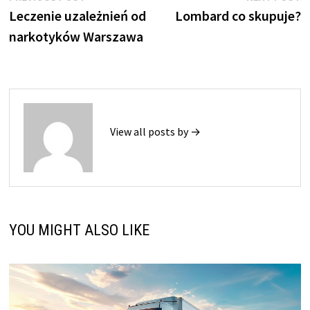
post:
p
Leczenie uzależnień od
Lombard co skupuje?
wpisu
narkotyków Warszawa
View all posts by →
YOU MIGHT ALSO LIKE