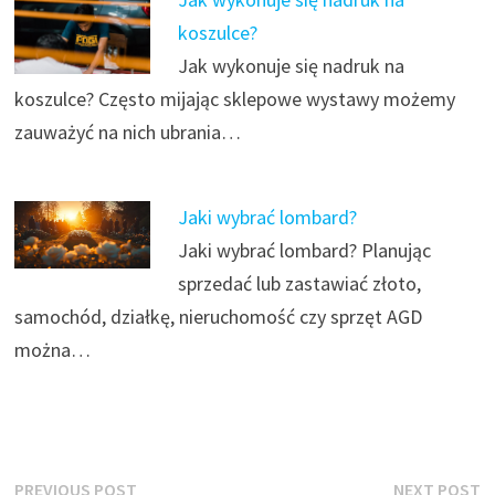
koszulce?
Jak wykonuje się nadruk na
koszulce? Często mijając sklepowe wystawy możemy
zauważyć na nich ubrania…
Jaki wybrać lombard?
Jaki wybrać lombard? Planując
sprzedać lub zastawiać złoto,
samochód, działkę, nieruchomość czy sprzęt AGD
można…
Nawigacja
Previous
N
PREVIOUS POST
NEXT POST