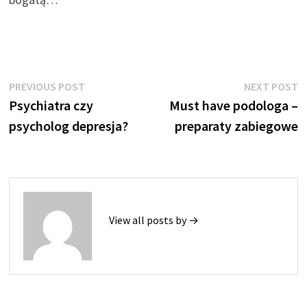
Nawigacja
Previous
N
PREVIOUS POST
NEXT POST
post:
p
Psychiatra czy
Must have podologa –
wpisu
psycholog depresja?
preparaty zabiegowe
View all posts by →