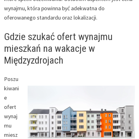
wynajmu, która powinna być adekwatna do
oferowanego standardu oraz lokalizacji.
Gdzie szukać ofert wynajmu
mieszkań na wakacje w
Międzyzdrojach
Poszu
kiwani
e
ofert
wynaj
mu
miesz