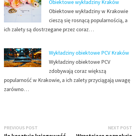
Obiektowe wykładziny Kraków
Obiektowe wykładziny w Krakowie
cieszą się rosnącą popularnością, a
ich zalety są dostrzegane przez coraz…
Wykładziny obiektowe PCV Kraków
Wykładziny obiektowe PCV
zdobywają coraz większą
popularność w Krakowie, a ich zalety przyciągają uwagę
zarówno…
Nawigacja
Previous
N
PREVIOUS POST
NEXT POST
post:
p
Ile kosztuje księgowość
Wrastające paznokcie