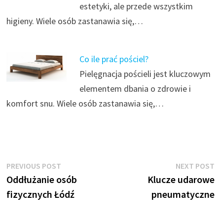
estetyki, ale przede wszystkim
higieny. Wiele osób zastanawia się,…
Co ile prać pościel?
Pielęgnacja pościeli jest kluczowym
elementem dbania o zdrowie i
komfort snu. Wiele osób zastanawia się,…
Nawigacja
Previous
N
PREVIOUS POST
NEXT POST
post:
p
Oddłużanie osób
Klucze udarowe
wpisu
fizycznych Łódź
pneumatyczne