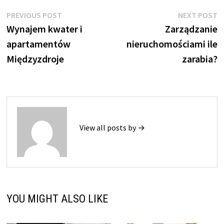
Nawigacja
Previous
N
PREVIOUS POST
NEXT POST
post:
p
Wynajem kwater i
Zarządzanie
wpisu
apartamentów
nieruchomościami ile
Międzyzdroje
zarabia?
View all posts by →
YOU MIGHT ALSO LIKE