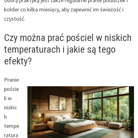
Dobrą praktyką jest także regularne pranie poduszek i
kołder co kilka miesięcy, aby zapewnić im świeżość i
czystość.
Czy można prać pościel w niskich
temperaturach i jakie są tego
efekty?
Pranie
poście
li w
niskic
h
tempe
ratura