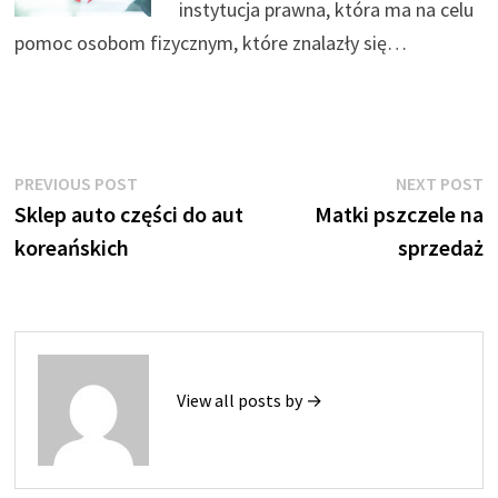
instytucja prawna, która ma na celu
pomoc osobom fizycznym, które znalazły się…
Nawigacja
Previous
N
PREVIOUS POST
NEXT POST
post:
p
Sklep auto części do aut
Matki pszczele na
wpisu
koreańskich
sprzedaż
View all posts by →