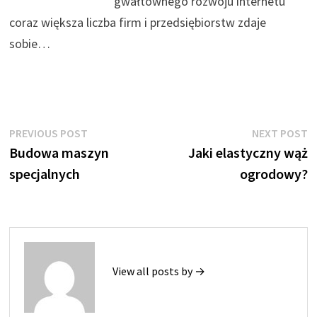
gwałtownego rozwoju internetu
coraz większa liczba firm i przedsiębiorstw zdaje
sobie…
Nawigacja
Previous
N
PREVIOUS POST
NEXT POST
post:
p
Budowa maszyn
Jaki elastyczny wąż
wpisu
specjalnych
ogrodowy?
View all posts by →