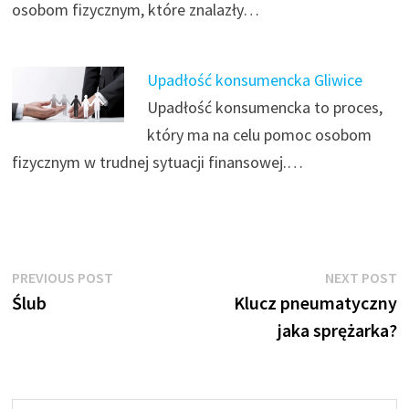
osobom fizycznym, które znalazły…
Upadłość konsumencka Gliwice
Upadłość konsumencka to proces,
który ma na celu pomoc osobom
fizycznym w trudnej sytuacji finansowej.…
Nawigacja
Previous
N
PREVIOUS POST
NEXT POST
post:
p
Ślub
Klucz pneumatyczny
wpisu
jaka sprężarka?