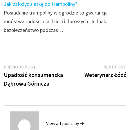
Jak założyć siatkę do trampoliny?
Posiadanie trampoliny w ogrodzie to gwarancja
mnóstwa radości dla dzieci i dorosłych. Jednak
bezpieczeństwo podczas…
Nawigacja
Previous
N
PREVIOUS POST
NEXT POST
post:
p
Upadłość konsumencka
Weterynarz Łódź
wpisu
Dąbrowa Górnicza
View all posts by →