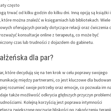
aty często
trwać od kilku godzin do kilku dni. Inną opcją są książki i
 które można znaleźć w księgarniach lub bibliotekach. Wiele
etowych oferujących porady dotyczące relacji oraz ćwiczenia 
ozważyć konsultacje online z terapeutą, co może być
czony czas lub trudności z dojazdem do gabinetu.
małżeńska dla par?
par, które decydują się na ten krok w celu poprawy swojego
unikację między partnerami, co jest kluczowe dla budowan
 lepiej rozumieć swoje potrzeby oraz emocje, co pozwala im n
a daje także możliwość odkrycia głębszych przyczyn proble
trudnościami. Kolejną korzyścią jest poprawa intymności
zgłasza zwiększone poczucie bliskości po zakończeniu terapii