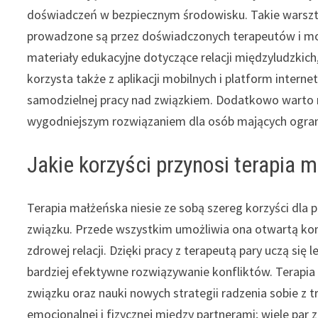
doświadczeń w bezpiecznym środowisku. Takie warszt
prowadzone są przez doświadczonych terapeutów i mogą 
materiały edukacyjne dotyczące relacji międzyludzkich,
korzysta także z aplikacji mobilnych i platform intern
samodzielnej pracy nad związkiem. Dodatkowo warto r
wygodniejszym rozwiązaniem dla osób mających ograni
Jakie korzyści przynosi terapia 
Terapia małżeńska niesie ze sobą szereg korzyści dla 
związku. Przede wszystkim umożliwia ona otwartą kom
zdrowej relacji. Dzięki pracy z terapeutą pary uczą się
bardziej efektywne rozwiązywanie konfliktów. Terapi
związku oraz nauki nowych strategii radzenia sobie z 
emocjonalnej i fizycznej między partnerami; wiele par 