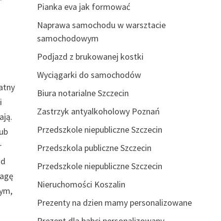
Pianka eva jak formować
Naprawa samochodu w warsztacie
samochodowym
Podjazd z brukowanej kostki
Wyciągarki do samochodów
katny
Biura notarialne Szczecin
i
Zastrzyk antyalkoholowy Poznań
ają.
Przedszkole niepubliczne Szczecin
lub
r
Przedszkola publiczne Szczecin
od
Przedszkole niepubliczne Szczecin
wagę
Nieruchomości Koszalin
tym,
Prezenty na dzien mamy personalizowane
Prezent dla babci personalizowany