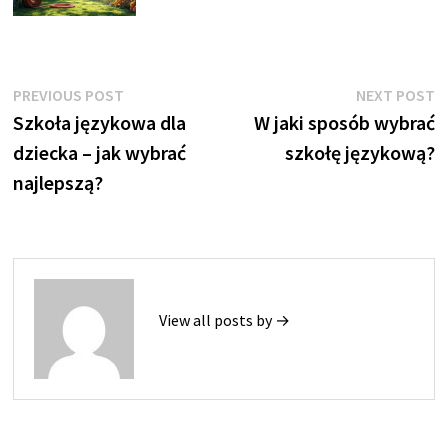
Nawigacja
Previous
N
PREVIOUS POST
NEXT POST
post:
p
Szkoła językowa dla
W jaki sposób wybrać
wpisu
dziecka – jak wybrać
szkołę językową?
najlepszą?
View all posts by →