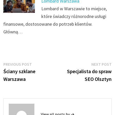
Lombard Warszawa
Lombard w Warszawie to miejsce,
które świadczy różnorodne usługi
finansowe, dostosowane do potrzeb klientów.
Główną…
Nawigacja
Previous
N
PREVIOUS POST
NEXT POST
post:
p
Ściany szklane
Specjalista do spraw
wpisu
Warszawa
SEO Olsztyn
View all posts by →