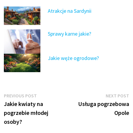
Atrakcje na Sardynii
Sprawy karne jakie?
Jakie węże ogrodowe?
Nawigacja
Previous
N
PREVIOUS POST
NEXT POST
post:
p
Jakie kwiaty na
Usługa pogrzebowa
wpisu
pogrzebie młodej
Opole
osoby?