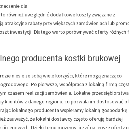
znaczenie dla
warto również uwzględnić dodatkowe koszty związane z
ą atrakcyjne rabaty przy większych zamówieniach lub prom
szt inwestycji. Dlatego warto porównywać oferty różnych 
kalnego producenta kostki brukowej
dzie niesie ze sobą wiele korzyści, które mogą znacząco
 ogrodowego. Po pierwsze, współpraca z lokalną firmą częs
ym czasem realizacji zamówienia. Lokalne przedsiębiorstwa
zeby klientów z danego regionu, co pozwala im dostosować o
ając lokalnego producenta wspieramy lokalną gospodarkę 
eż zauważyć, że lokalni dostawcy często oferują bardziej
cji cenowych. Dzięki temu możemy liczyć na lepsze oferty o