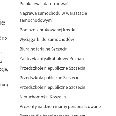
Pianka eva jak formować
Naprawa samochodu w warsztacie
samochodowym
ie
Podjazd z brukowanej kostki
ć do
Wyciągarki do samochodów
Biura notarialne Szczecin
śli
Zastrzyk antyalkoholowy Poznań
na
Przedszkole niepubliczne Szczecin
pcje,
Przedszkola publiczne Szczecin
kturą
Przedszkole niepubliczne Szczecin
e
Nieruchomości Koszalin
Prezenty na dzien mamy personalizowane
Prezent dla babci personalizowany