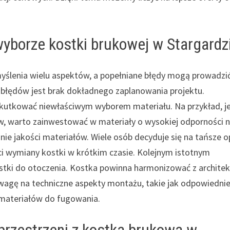
wyborze kostki brukowej w Stargardz
yślenia wielu aspektów, a popełniane błędy mogą prowadzi
 błędów jest brak dokładnego zaplanowania projektu.
skutkować niewłaściwym wyborem materiału. Na przykład, je
, warto zainwestować w materiały o wysokiej odporności 
e jakości materiałów. Wiele osób decyduje się na tańsze o
ci wymiany kostki w krótkim czasie. Kolejnym istotnym
kostki do otoczenia. Kostka powinna harmonizować z archite
wagę na techniczne aspekty montażu, takie jak odpowiedni
materiałów do fugowania.
 przestrzeni z kostką brukową w