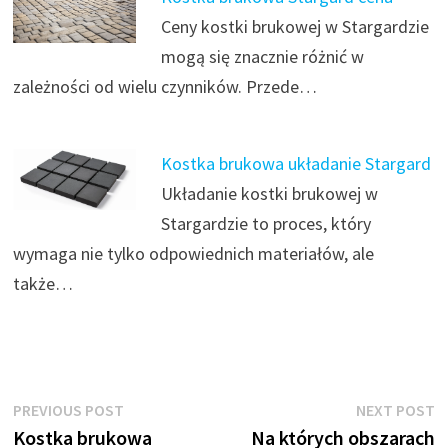
Ceny kostki brukowej w Stargardzie
mogą się znacznie różnić w
zależności od wielu czynników. Przede…
Kostka brukowa układanie Stargard
Układanie kostki brukowej w
Stargardzie to proces, który
wymaga nie tylko odpowiednich materiałów, ale
także…
Nawigacja
Previous
N
PREVIOUS POST
NEXT POST
post:
p
Kostka brukowa
Na których obszarach