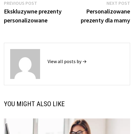
Nawigacja
Previous
N
PREVIOUS POST
NEXT POST
post:
p
Ekskluzywne prezenty
Personalizowane
wpisu
personalizowane
prezenty dla mamy
View all posts by →
YOU MIGHT ALSO LIKE