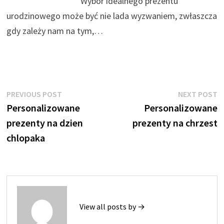
Wybór idealnego prezentu
urodzinowego może być nie lada wyzwaniem, zwłaszcza
gdy zależy nam na tym,…
Nawigacja
Previous
N
PREVIOUS POST
NEXT POST
post:
p
Personalizowane
Personalizowane
wpisu
prezenty na dzien
prezenty na chrzest
chlopaka
View all posts by →