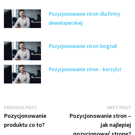
Pozycjonowanie stron dla firmy
deweloperskiej
Pozycjonowanie stron longtail
Pozycjonowanie stron - korzyści
Nawigacja
Previous
N
PREVIOUS POST
NEXT POST
post:
p
Pozycjonowanie
Pozycjonowanie stron –
wpisu
produktu co to?
jak najlepiej
pozycjonować stronę?