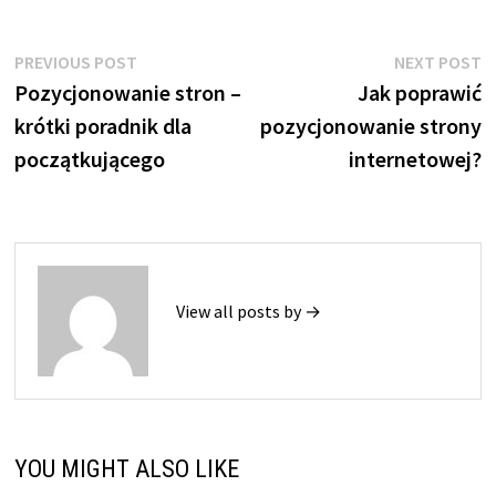
Nawigacja
Previous
N
PREVIOUS POST
NEXT POST
post:
p
Pozycjonowanie stron –
Jak poprawić
wpisu
krótki poradnik dla
pozycjonowanie strony
początkującego
internetowej?
View all posts by →
YOU MIGHT ALSO LIKE