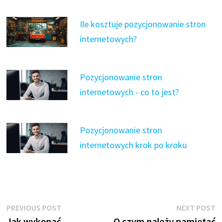
Ile kosztuje pozycjonowanie stron
internetowych?
Pozycjonowanie stron
internetowych - co to jest?
Pozycjonowanie stron
internetowych krok po kroku
Nawigacja
Previous
N
PREVIOUS POST
NEXT POST
post:
p
Jak wykonać
O czym należy pamiętać