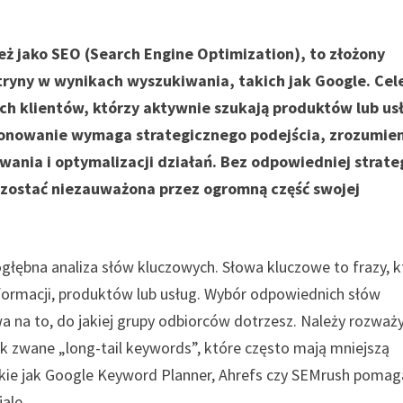
ż jako SEO (Search Engine Optimization), to złożony
tryny w wynikach wyszukiwania, takich jak Google. Ce
nych klientów, którzy aktywnie szukają produktów lub us
jonowanie wymaga strategicznego podejścia, zrozumie
nia i optymalizacji działań. Bez odpowiedniej strateg
zostać niezauważona przez ogromną część swojej
łębna analiza słów kluczowych. Słowa kluczowe to frazy, k
formacji, produktów lub usług. Wybór odpowiednich słów
a na to, do jakiej grupy odbiorców dotrzesz. Należy rozważ
tak zwane „long-tail keywords”, które często mają mniejszą
akie jak Google Keyword Planner, Ahrefs czy SEMrush pomag
ale.