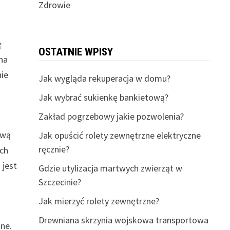
Zdrowie
ę
OSTATNIE WPISY
 na
nie
Jak wygląda rekuperacja w domu?
Jak wybrać sukienkę bankietową?
Zakład pogrzebowy jakie pozwolenia?
ową
Jak opuścić rolety zewnętrzne elektryczne
ręcznie?
ach
 jest
Gdzie utylizacja martwych zwierząt w
Szczecinie?
Jak mierzyć rolety zewnętrzne?
Drewniana skrzynia wojskowa transportowa
ne.