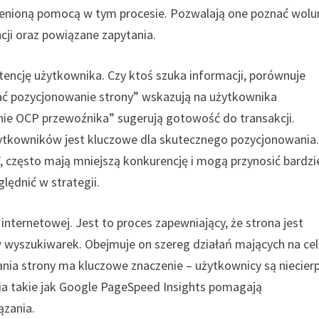
ocenioną pomocą w tym procesie. Pozwalają one poznać wol
ji oraz powiązane zapytania.
tencję użytkownika. Czy ktoś szuka informacji, porównuje
nać pozycjonowanie strony” wskazują na użytkownika
nie OCP przewoźnika” sugerują gotowość do transakcji.
żytkowników jest kluczowe dla skutecznego pozycjonowania
”, często mają mniejszą konkurencję i mogą przynosić bardzi
ędnić w strategii.
internetowej. Jest to proces zapewniający, że strona jest
w wyszukiwarek. Obejmuje on szereg działań mających na ce
nia strony ma kluczowe znaczenie – użytkownicy są niecierp
dzia takie jak Google PageSpeed Insights pomagają
ązania.