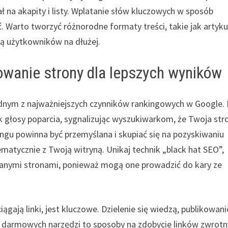
ał na akapity i listy. Wplatanie słów kluczowych w sposób
ć. Warto tworzyć różnorodne formaty treści, takie jak artyku
ują użytkowników na dłużej.
owanie strony dla lepszych wyników
jednym z najważniejszych czynników rankingowych w Google. 
ak głosy poparcia, sygnalizując wyszukiwarkom, że Twoja str
dingu powinna być przemyślana i skupiać się na pozyskiwaniu
ematycznie z Twoją witryną. Unikaj technik „black hat SEO”,
zanymi stronami, ponieważ mogą one prowadzić do kary ze
ągają linki, jest kluczowe. Dzielenie się wiedzą, publikowani
e darmowych narzędzi to sposoby na zdobycie linków zwrot