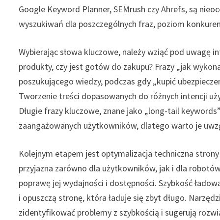
Google Keyword Planner, SEMrush czy Ahrefs, są nie
wyszukiwań dla poszczególnych fraz, poziom konkurenc
Wybierając słowa kluczowe, należy wziąć pod uwagę in
produkty, czy jest gotów do zakupu? Frazy „jak wyko
poszukującego wiedzy, podczas gdy „kupić ubezpiecze
Tworzenie treści dopasowanych do różnych intencji u
Długie frazy kluczowe, znane jako „long-tail keywords
zaangażowanych użytkowników, dlatego warto je uwzgl
Kolejnym etapem jest optymalizacja techniczna strony 
przyjazna zarówno dla użytkowników, jak i dla robotó
poprawę jej wydajności i dostępności. Szybkość ładowa
i opuszczą stronę, która ładuje się zbyt długo. Narzę
zidentyfikować problemy z szybkością i sugerują rozwi