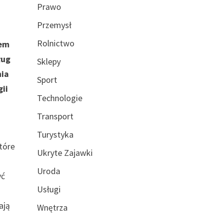
Prawo
Przemysł
Rolnictwo
lem
ług
Sklepy
nia
Sport
ii
Technologie
Transport
Turystyka
tóre
Ukryte Zajawki
Uroda
yć
Usługi
ają
Wnętrza