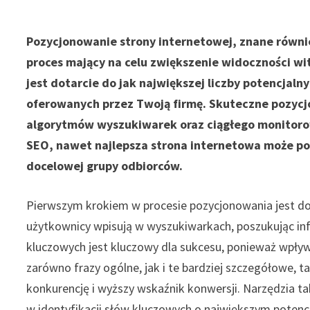
Pozycjonowanie strony internetowej, znane równie
proces mający na celu zwiększenie widoczności wi
jest dotarcie do jak największej liczby potencjal
oferowanych przez Twoją firmę. Skuteczne pozyc
algorytmów wyszukiwarek oraz ciągłego monitorowa
SEO, nawet najlepsza strona internetowa może po
docelowej grupy odbiorców.
Pierwszym krokiem w procesie pozycjonowania jest dog
użytkownicy wpisują w wyszukiwarkach, poszukując in
kluczowych jest kluczowy dla sukcesu, ponieważ wpływ
zarówno frazy ogólne, jak i te bardziej szczegółowe, 
konkurencję i wyższy wskaźnik konwersji. Narzędzia t
w identyfikacji słów kluczowych o największym potencj