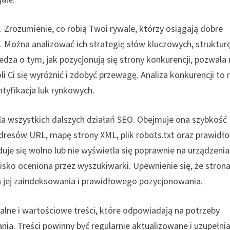
 Zrozumienie, co robią Twoi rywale, którzy osiągają dobre
 Można analizować ich strategię słów kluczowych, struktur
Wiedza o tym, jak pozycjonują się strony konkurencji, pozwala
i Ci się wyróżnić i zdobyć przewagę. Analiza konkurencji to 
ntyfikacja luk rynkowych.
la wszystkich dalszych działań SEO. Obejmuje ona szybkość
dresów URL, mapę strony XML, plik robots.txt oraz prawidł
duje się wolno lub nie wyświetla się poprawnie na urządzeni
isko oceniona przez wyszukiwarki. Upewnienie się, że strona
a jej zaindeksowania i prawidłowego pozycjonowania.
kalne i wartościowe treści, które odpowiadają na potrzeby
. Treści powinny być regularnie aktualizowane i uzupełnia