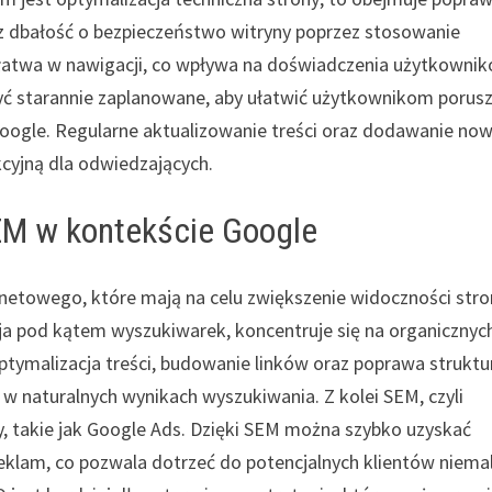
z dbałość o bezpieczeństwo witryny poprzez stosowanie
a łatwa w nawigacji, co wpływa na doświadczenia użytkownik
yć starannie zaplanowane, aby ułatwić użytkownikom porus
 Google. Regularne aktualizowanie treści oraz dodawanie no
cyjną dla odwiedzających.
EM w kontekście Google
netowego, które mają na celu zwiększenie widoczności str
ja pod kątem wyszukiwarek, koncentruje się na organicznyc
ptymalizacja treści, budowanie linków oraz poprawa struktu
i w naturalnych wynikach wyszukiwania. Z kolei SEM, czyli
, takie jak Google Ads. Dzięki SEM można szybko uzyskać
klam, co pozwala dotrzeć do potencjalnych klientów niema