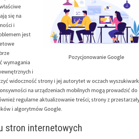
ewłaściwe
ją się na
ności i
roblemem jest
rnetowe
brze
Pozycjonowanie Google
nić wymagania
wewnętrznych i
yć widoczność strony i jej autorytet w oczach wyszukiwark
ponsywności na urządzeniach mobilnych mogą prowadzić do
wnież regularne aktualizowanie treści; strony z przestarzał
ików i algorytmów Google.
u stron internetowych