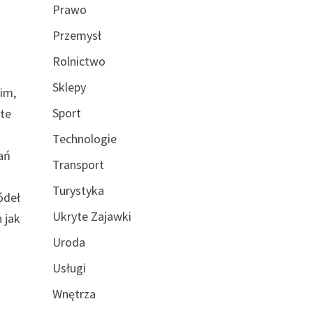
Prawo
Przemysł
Rolnictwo
Sklepy
im,
Sport
 te
Technologie
ań
Transport
Turystyka
ódeł
Ukryte Zajawki
 jak
Uroda
Usługi
Wnętrza