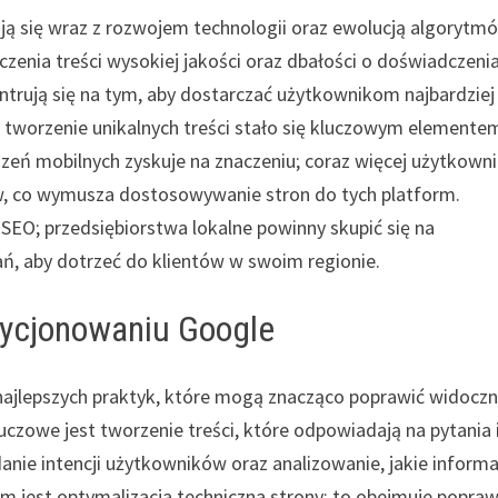
ją się wraz z rozwojem technologii oraz ewolucją algorytm
czenia treści wysokiej jakości oraz dbałości o doświadczeni
trują się na tym, aby dostarczać użytkownikom najbardziej
ż tworzenie unikalnych treści stało się kluczowym elemente
zeń mobilnych zyskuje na znaczeniu; coraz więcej użytkown
w, co wymusza dostosowywanie stron do tych platform.
SEO; przedsiębiorstwa lokalne powinny skupić się na
ań, aby dotrzeć do klientów w swoim regionie.
ozycjonowaniu Google
 najlepszych praktyk, które mogą znacząco poprawić widocz
czowe jest tworzenie treści, które odpowiadają na pytania 
ie intencji użytkowników oraz analizowanie, jakie informa
em jest optymalizacja techniczna strony; to obejmuje popra