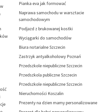
Pianka eva jak formować
ów
Naprawa samochodu w warsztacie
a
samochodowym
m
Podjazd z brukowanej kostki
ików
Wyciągarki do samochodów
Biura notarialne Szczecin
Zastrzyk antyalkoholowy Poznań
Przedszkole niepubliczne Szczecin
Przedszkola publiczne Szczecin
Przedszkole niepubliczne Szczecin
ność
Nieruchomości Koszalin
i
Prezenty na dzien mamy personalizowane
cje
wę
Prezent dla babci personalizowany