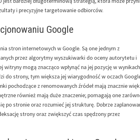
 jest bardziej długoterminową strategią, która może przyn
ultaty i precyzyjne targetowanie odbiorców.
ycjonowaniu Google
nia stron internetowych w Google. Są one jednym z
nych przez algorytmy wyszukiwarki do oceny autorytetu i
ej witryny mogą znacząco wpłynąć na jej pozycję w wynikac
i do strony, tym większa jej wiarygodność w oczach Googl
ć; linki pochodzące z renomowanych źródeł mają znacznie wię
wnętrzne również mają duże znaczenie; pomagają one zarów
ę po stronie oraz rozumieć jej strukturę. Dobrze zaplanowa
eksację strony oraz zwiększyć czas spędzony przez