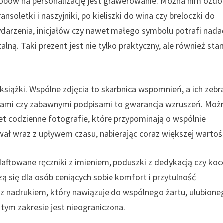
sobów na personalizację jest grawerowanie. Można nim ozdo
soletki i naszyjniki, po kieliszki do wina czy breloczki do
darzenia, inicjałów czy nawet małego symbolu potrafi nada
ą. Taki prezent jest nie tylko praktyczny, ale również sta
książki. Wspólne zdjęcia to skarbnica wspomnień, a ich zebr
ami czy zabawnymi podpisami to gwarancja wzruszeń. Moż
et codzienne fotografie, które przypominają o wspólnie
ał wraz z upływem czasu, nabierając coraz większej wartośc
Haftowane ręczniki z imieniem, poduszki z dedykacją czy koc
ą się dla osób ceniących sobie komfort i przytulność
 nadrukiem, który nawiązuje do wspólnego żartu, ulubione
tym zakresie jest nieograniczona.