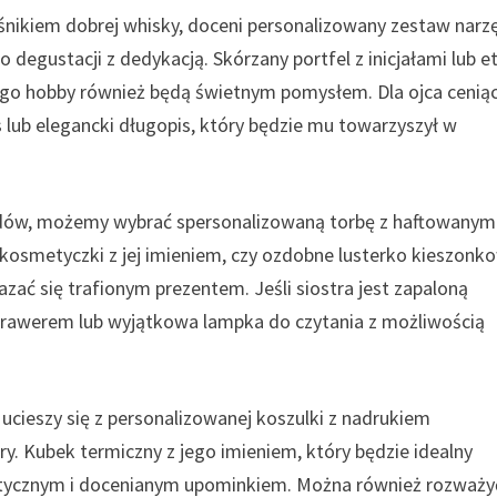
ośnikiem dobrej whisky, doceni personalizowany zestaw narz
degustacji z dedykacją. Skórzany portfel z inicjałami lub et
go hobby również będą świetnym pomysłem. Dla ojca cenią
lub elegancki długopis, który będzie mu towarzyszył w
rendów, możemy wybrać spersonalizowaną torbę z haftowanym
 kosmetyczki z jej imieniem, czy ozdobne lusterko kieszonk
ć się trafionym prezentem. Jeśli siostra jest zapaloną
 grawerem lub wyjątkowa lampka do czytania z możliwością
 ucieszy się z personalizowanej koszulki z nadrukiem
ry. Kubek termiczny z jego imieniem, który będzie idealny
ktycznym i docenianym upominkiem. Można również rozważy