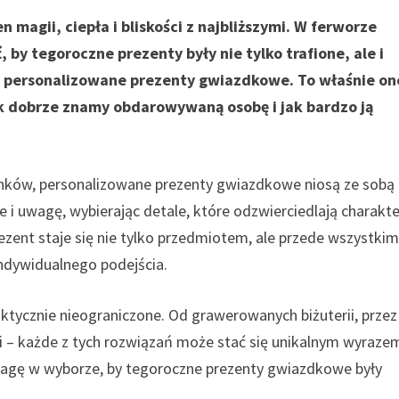
magii, ciepła i bliskości z najbliższymi. W ferworze
by tegoroczne prezenty były nie tylko trafione, ale i
ą personalizowane prezenty gwiazdkowe. To właśnie on
ak dobrze znamy obdarowywaną osobę i jak bardzo ją
ków, personalizowane prezenty gwiazdkowe niosą ze sobą
 i uwagę, wybierając detale, które odzwierciedlają charakte
ezent staje się nie tylko przedmiotem, ale przede wszystki
indywidualnego podejścia.
aktycznie nieograniczone. Od grawerowanych biżuterii, przez
i – każde z tych rozwiązań może stać się unikalnym wyraze
dwagę w wyborze, by tegoroczne prezenty gwiazdkowe były