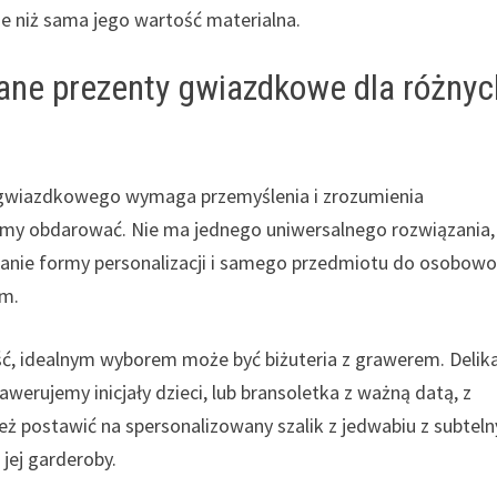
ze niż sama jego wartość materialna.
ane prezenty gwiazdkowe dla różnyc
gwiazdkowego wymaga przemyślenia i zrozumienia
emy obdarować. Nie ma jednego uniwersalnego rozwiązania,
anie formy personalizacji i samego przedmiotu do osobowo
ym.
ość, idealnym wyborem może być biżuteria z grawerem. Delik
awerujemy inicjały dzieci, lub bransoletka z ważną datą, z
ż postawić na spersonalizowany szalik z jedwabiu z subtel
ej garderoby.