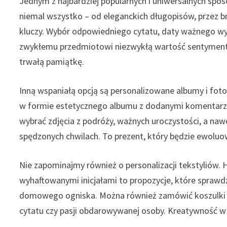
Jednym z najbardziej popularnych i uniwersalnych spo
niemal wszystko – od eleganckich długopisów, przez bran
kluczy. Wybór odpowiedniego cytatu, daty ważnego wy
zwykłemu przedmiotowi niezwykłą wartość sentymentaln
trwałą pamiątkę.
Inną wspaniałą opcją są personalizowane albumy i foto
w formie estetycznego albumu z dodanymi komentarz
wybrać zdjęcia z podróży, ważnych uroczystości, a naw
spędzonych chwilach. To prezent, który będzie ewoluow
Nie zapominajmy również o personalizacji tekstyliów. 
wyhaftowanymi inicjałami to propozycje, które sprawdz
domowego ogniska. Można również zamówić koszulki z
cytatu czy pasji obdarowywanej osoby. Kreatywność w 