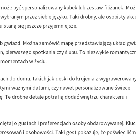
może być spersonalizowany kubek lub zestaw filiżanek. Mo
w wybranym przez siebie języku. Taki drobny, ale osobisty akc
u staną się jeszcze przyjemniejsze.
ub gwiazd. Można zamówić mapę przedstawiającą układ gwi
zin, pierwszego spotkania czy ślubu. To niezwykle romantyczn
h momentach w życiu.
ach do domu, takich jak deski do krojenia z wygrawerowa
ytymi ważnymi datami, czy nawet personalizowane świece
ę. Te drobne detale potrafią dodać wnętrzu charakteru i
iętaj o gustach i preferencjach osoby obdarowywanej. Klu
interesowań i osobowości. Taki gest pokazuje, że poświęciliś