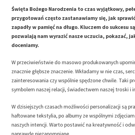
Święta Bożego Narodzenia to czas wyjątkowy, pełen 
przygotowań często zastanawiamy się, jak sprawić, 
zapadły w pamięć na długo. Kluczem do sukcesu s
pozwalają nam wyrazić nasze uczucia, pokazać, j
doceniamy.
W przeciwieństwie do masowo produkowanych upomin
znacznie głębsze znaczenie. Wkładamy w nie czas, serce
zainteresowania czy wspólnie spędzone chwile. Taki pr
symbolem naszej relacji, świadectwem naszej troski i 
W dzisiejszych czasach możliwości personalizacji są pr
haftowane tekstylia, po albumy ze wspólnymi zdjęciam
naszych intencji. Warto postawić na kreatywność i o
naprawdę niezapomniane.