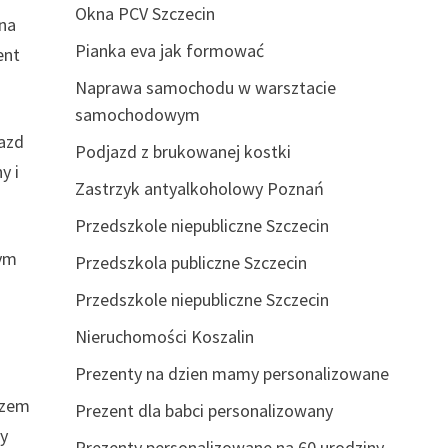
Okna PCV Szczecin
żna
Pianka eva jak formować
ent
Naprawa samochodu w warsztacie
samochodowym
azd
Podjazd z brukowanej kostki
y i
Zastrzyk antyalkoholowy Poznań
Przedszkole niepubliczne Szczecin
nym
Przedszkola publiczne Szczecin
Przedszkole niepubliczne Szczecin
Nieruchomości Koszalin
Prezenty na dzien mamy personalizowane
czem
Prezent dla babci personalizowany
my
Prezenty personalizowane na 60 urodziny