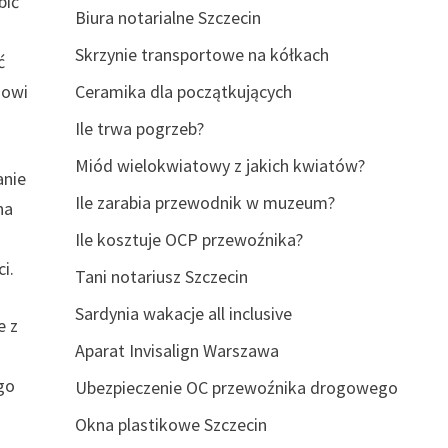
bić
Biura notarialne Szczecin
Skrzynie transportowe na kółkach
ć
nowi
Ceramika dla początkujących
Ile trwa pogrzeb?
Miód wielokwiatowy z jakich kwiatów?
anie
Ile zarabia przewodnik w muzeum?
na
Ile kosztuje OCP przewoźnika?
i.
Tani notariusz Szczecin
Sardynia wakacje all inclusive
e z
Aparat Invisalign Warszawa
go
Ubezpieczenie OC przewoźnika drogowego
Okna plastikowe Szczecin