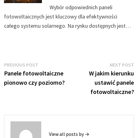
Wybór odpowiednich paneli
fotowoltaicznych jest kluczowy dla efektywności
całego systemu solarnego. Na rynku dostępnych jest…
Nawigacja
Previous
N
PREVIOUS POST
NEXT POST
post:
p
Panele fotowoltaiczne
W jakim kierunku
wpisu
pionowo czy poziomo?
ustawić panele
fotowoltaiczne?
View all posts by →