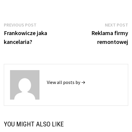
Nawigacja
Previous
N
PREVIOUS POST
NEXT POST
post:
p
Frankowicze jaka
Reklama firmy
wpisu
kancelaria?
remontowej
View all posts by →
YOU MIGHT ALSO LIKE