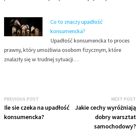
Co to znaczy upadłość
konsumencka?
Upadłość konsumencka to proces
prawny, który umożliwia osobom fizycznym, które
znalazły się w trudnej sytuacji…
Nawigacja
Previous
N
PREVIOUS POST
NEXT POST
post:
p
Ile sie czeka na upadłość
Jakie cechy wyróżniają
wpisu
konsumencka?
dobry warsztat
samochodowy?